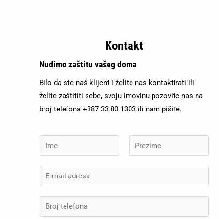
Kontakt
Nudimo zaštitu vašeg doma
Bilo da ste naš klijent i želite nas kontaktirati ili
želite zaštititi sebe, svoju imovinu pozovite nas na
broj telefona +387 33 80 1303 ili nam pišite.
I
m
F
L
e
E
i
a
i
r
s
-
p
s
t
m
B
t
r
a
r