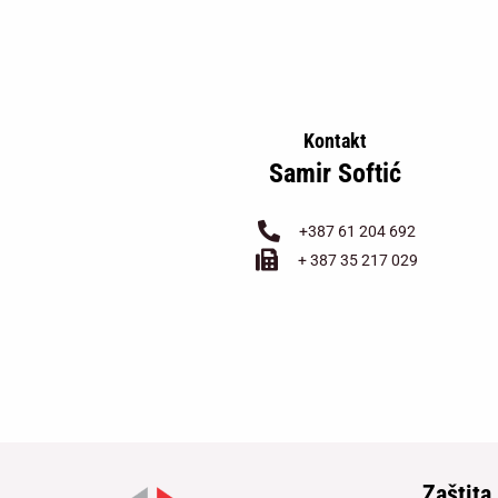
Kontakt
Samir Softić
+387 61 204 692
+ 387 35 217 029
Zaštita