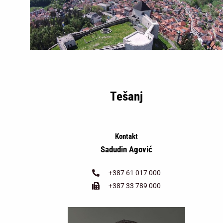
Tešanj
Kontakt
Sadudin Agović
+387 61 017 000
+387 33 789 000