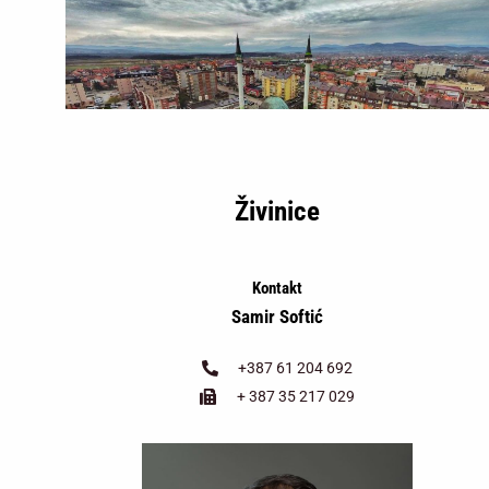
Živinice
Kontakt
Samir Softić
+387 61 204 692
+ 387 35 217 029